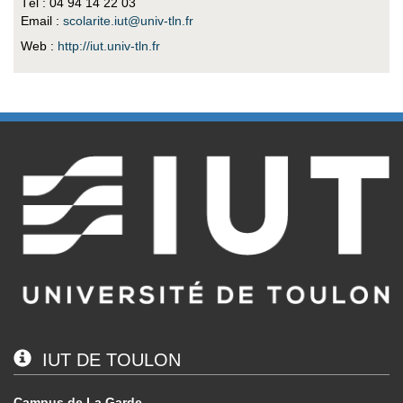
Tél : 04 94 14 22 03
Email :
scolarite.iut@univ-tln.fr
Web :
http://iut.univ-tln.fr
IUT DE TOULON
Campus de La Garde