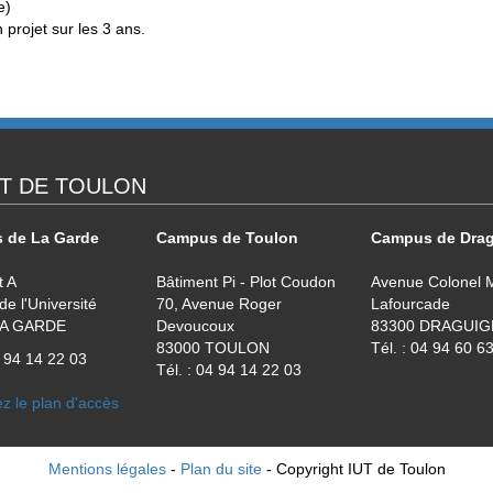
e)
 projet sur les 3 ans.
T DE TOULON
 de La Garde
Campus de Toulon
Campus de Dra
t A
Bâtiment Pi - Plot Coudon
Avenue Colonel M
e l'Université
70, Avenue Roger
Lafourcade
LA GARDE
Devoucoux
83300 DRAGUI
83000 TOULON
Tél. : 04 94 60 6
4 94 14 22 03
Tél. : 04 94 14 22 03
z le plan d'accès
Mentions légales
-
Plan du site
- Copyright IUT de Toulon