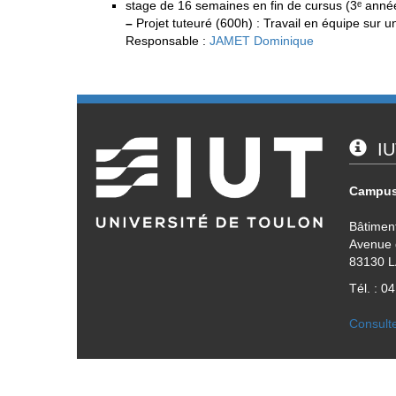
stage de 16 semaines en fin de cursus (3ᵉ anné
–
Projet tuteuré (600h) : Travail en équipe sur un
Responsable :
JAMET Dominique
IU
Campus
Bâtimen
Avenue d
83130 
Tél. : 0
Consulte