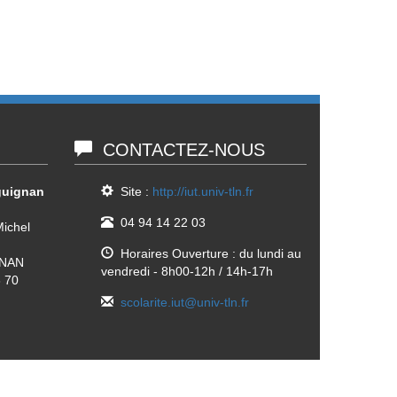
CONTACTEZ-NOUS
guignan
Site :
http://iut.univ-tln.fr
04 94 14 22 03
ichel
Horaires Ouverture : du lundi au
GNAN
vendredi - 8h00-12h / 14h-17h
3 70
scolarite.iut@univ-tln.fr